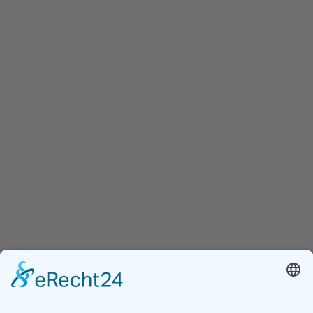
Wintringer Str. 78
66271 Kleinblittersdorf
Mail:
gem-kleinblittersdorf@schule.saarland
Telefon:
06805 – 60063-0
Fax: 06805 – 60063-17
Navigation
Startseite
Kalender
Die Schule
Downloads
Über Uns
Aktuelles